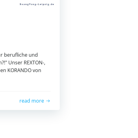
ür berufliche und
n?!" Unser REXTON-,
 den KORANDO von
read more