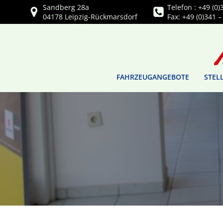
Zum
Sandberg 28a
Telefon : +49 (0)
Inhalt
04178 Leipzig-Rückmarsdorf
Fax: +49 (0)341 –
springen
FAHRZEUGANGEBOTE
STEL